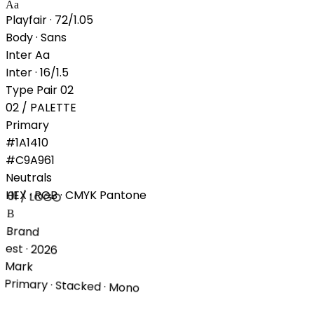
Aa
Playfair · 72/1.05
Body · Sans
Inter Aa
Inter · 16/1.5
Type Pair
02
02 / PALETTE
Primary
#1A1410
#C9A961
Neutrals
HEX · RGB · CMYK
Pantone
01 / LOGO
B
Brand
est · 2026
Mark
Primary
·
Stacked
·
Mono