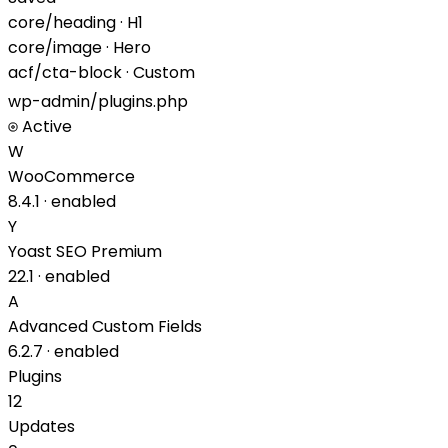
core/heading · H1
core/image · Hero
acf/cta-block · Custom
wp-admin/plugins.php
Active
W
WooCommerce
8.4.1 · enabled
Y
Yoast SEO Premium
22.1 · enabled
A
Advanced Custom Fields
6.2.7 · enabled
Plugins
12
Updates